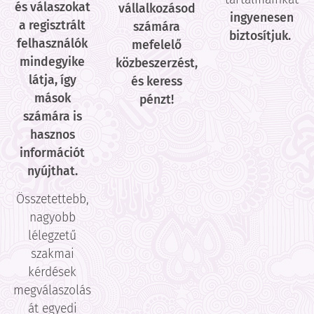
és válaszokat
vállalkozásod
ingyenesen
a regisztrált
számára
biztosítjuk.
felhasználók
mefelelő
mindegyike
közbeszerzést,
látja, így
és keress
mások
pénzt!
számára is
hasznos
információt
nyújthat.
Összetettebb,
nagyobb
lélegzetű
szakmai
kérdések
megválaszolás
át egyedi