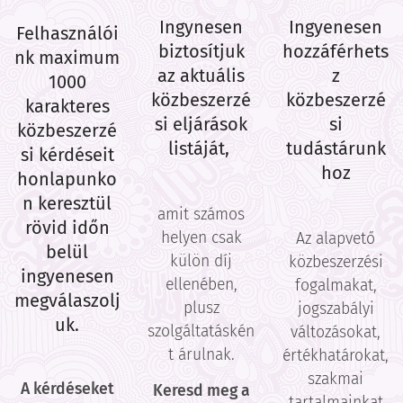
Ingynesen
Ingyenesen
Felhasználói
biztosítjuk
hozzáférhets
nk maximum
az aktuális
z
1000
közbeszerzé
közbeszerzé
karakteres
si eljárások
si
közbeszerzé
listáját,
tudástárunk
si kérdéseit
hoz
honlapunko
n keresztül
amit számos
rövid időn
helyen csak
Az alapvető
belül
külön díj
közbeszerzési
ingyenesen
ellenében,
fogalmakat,
megválaszolj
plusz
jogszabályi
uk.
szolgáltatáskén
változásokat,
t árulnak.
értékhatárokat,
szakmai
A kérdéseket
Keresd meg a
tartalmainkat