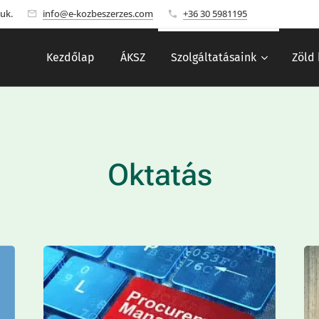
uk.
info@e-kozbeszerzes.com
+36 30 5981195
Kezdőlap
ÁKSZ
Szolgáltatásaink
Zöld
Oktatás