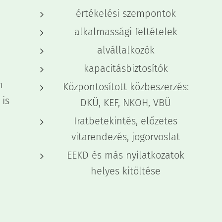
értékelési szempontok
alkalmassági feltételek
alvállalkozók
kapacitásbiztosítók
n
Központosított közbeszerzés:
 is
DKÜ, KEF, NKOH, VBÜ
Iratbetekintés, előzetes
vitarendezés, jogorvoslat
EEKD és más nyilatkozatok
helyes kitöltése