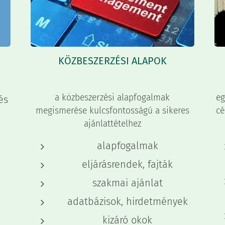
KÖZBESZERZÉSI ALAPOK
a közbeszerzési alapfogalmak
eg
és
megismerése kulcsfontosságú a sikeres
cé
ajánlattételhez
alapfogalmak
n
eljárásrendek, fajták
szakmai ajánlat
adatbázisok, hirdetmények
kizáró okok