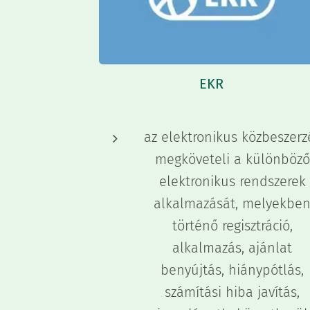
EKR
az elektronikus közbeszerz
megköveteli a különböző
elektronikus rendszerek
alkalmazását, melyekbe
történő regisztráció,
alkalmazás, ajánlat
benyújtás, hiánypótlás,
számítási hiba javítás,