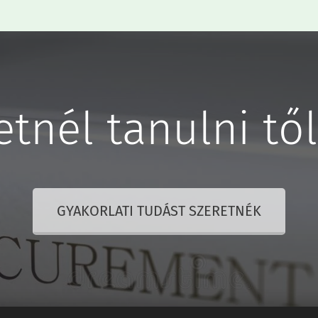
etnél tanulni tő
GYAKORLATI TUDÁST SZERETNÉK