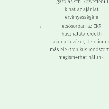
igazolás stb. közvetlenül
kihat az ajánlat
érvényességére
elsősorban az EKR
használata érdekli
ajánlattevőket, de minde
más elektronikus rendszert
megismerhet nálunk